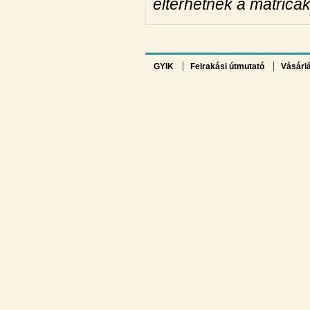
eltérhetnek a matricák 
GYIK
Felrakási útmutató
Vásárl