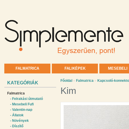
FALMATRICA
FALIKÉPEK
MESEBELI 
Főoldal
»
Falmatrica
»
Kapcsoló-konnekto
KATEGÓRIÁK
Kim
Falmatrica
- Felrakási útmutató
- Mesebeli Fufi
- Valentin-nap
- Állatok
- Növények
- Díszítő