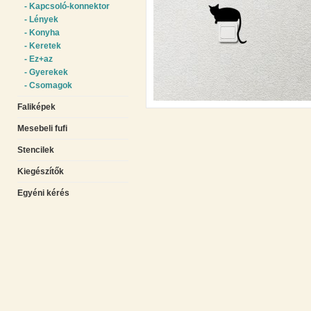
- Kapcsoló-konnektor
- Lények
- Konyha
- Keretek
- Ez+az
- Gyerekek
- Csomagok
Faliképek
Mesebeli fufi
Stencilek
Kiegészítők
Egyéni kérés